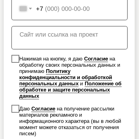
Telegram
Количество подписчиков:
481 шт
Количество лидов:
117 шт
Лиды
в работе агентства:
19 шт.
Подробнее