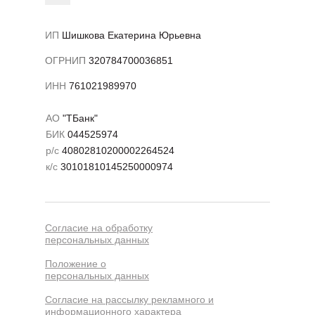
ИП
Шишкова Екатерина Юрьевна
ОГРНИП
320784700036851
ИНН
761021989970
Telegram
АО
"ТБанк"
БИК
044525974
р/с
40802810200002264524
к/с
30101810145250000974
Увеличили средний охват
публикаций:
30-50% от количества
подписчиков
Увеличили вовлеченность:
больше
Согласие на обработку
реакций и живых комментариев
персональных данных
4 целевые заявки
Положение о
на недвижимость в Турции
в 1
персональных данных
месяц работы
Согласие на рассылку рекламного и
информационного характера