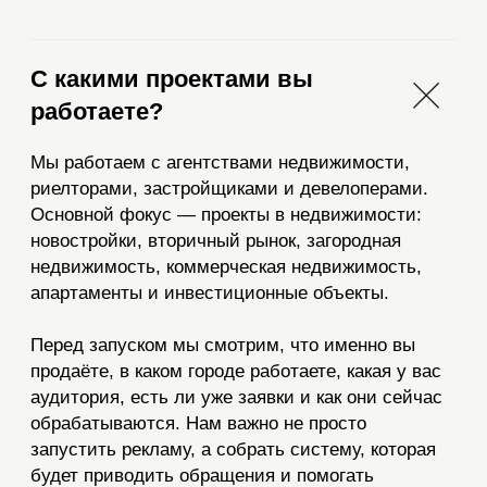
личный блог
эксперта в сфере
недвижимости
Рекламный бюджет —
2 305 евро;
Количество показов:
407 556;
Подписчики
+ 2 242;
Цена подписчика
— 77 ₽.
Подробнее