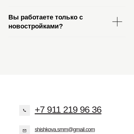
аудитории и получение лидов. Мы выстроили
203 перехода на сайт
концепцию канала, определили свою ЦА
и работа закипела.
9 лидов,
3 из которых сразу ушли
в работу менеджерам
За два месяца работы количество
подписчиков выросло …
Подробнее
Читать полностью
+7 911 219 96 36
shishkova.smm@gmail.com