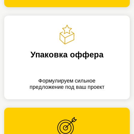
1401 подписчик
по 377 ₽ и сделки:
как Telegram стал
источником
тёплых клиентов
Гарантия результата
Подписчики:
1401;
Если в первый месяц работы
Цена подписчика:
377 ₽;
вы не получите заявок по согласованным
KPI — мы исправим ситуацию или
Десятки обращений
вернем деньги
Регулярные сделки
Получить аудит воронки
Подробнее