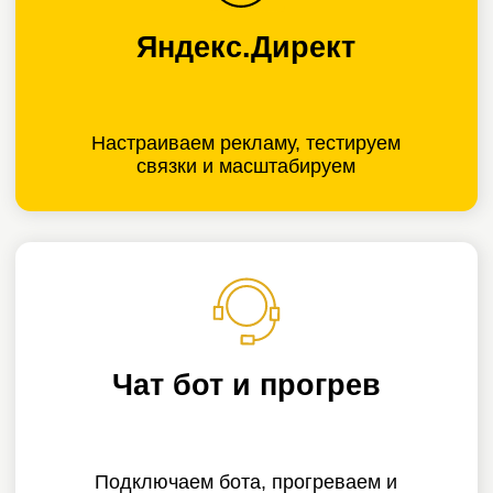
VK
302 лида по 2 894 ₽
из ВКонтакте
для агентства
из Санкт-Петербурга
Лиды:
302;