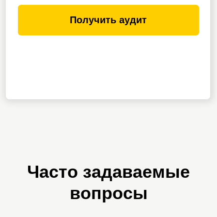
Рузана Никулина
Ведущий специалист отдела
рекламы и маркетинга
девелоперской компании ООО
«Алека Групп», г. Екатеринбург
Мы пришли к команде Е. Шишковой с четким
запросом: нам нужно полное ведение соц.
сетей, увеличение подписчиков, написание
контента, раскрытие ключевых преимуществ,
оперативное написание акций и изменений в
работе.
Команда достигает всех поставленных целей...
Читать полностью
Telegram
Наталья Глебова