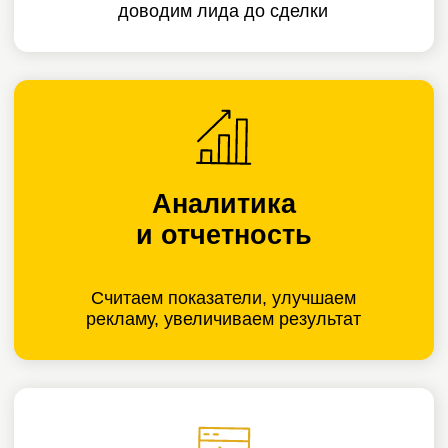
Цена лида:
2 894 ₽;
Цена лида по лучшим связкам:
от 1 367 ₽;
Период:
4 месяца
Нам доверяют
Подробнее
Что
о нас
говорят