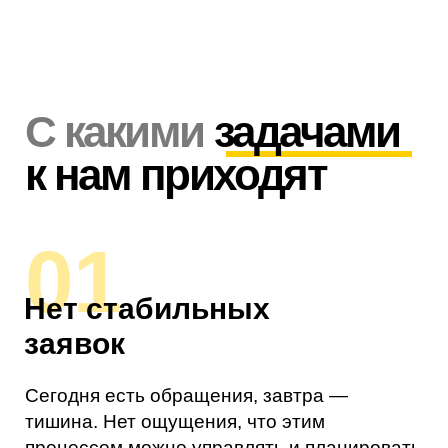
01
Нет стабильных
заявок
Сегодня есть обращения, завтра —
тишина. Нет ощущения, что этим
процессом можно управлять и планировать
загрузку. Из-за этого
сложно
масштабироваться и прогнозировать
доход.
02
Дорогие или
“пустые” лиды
Заявки приходят, но либо слишком дорогие,
либо не доводятся до сделки.
Много