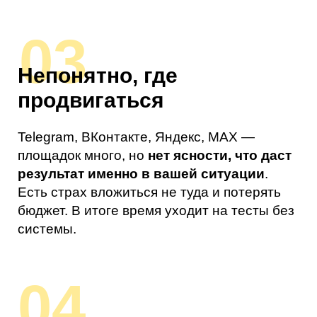
Нет системы
привлечения клиентов
Контент ведётся отдельно, реклама —
отдельно,
воронки как таковой нет.
Заявки
появляются от случая к случаю,
без
понятной логики.
Нет ощущения, что это
можно повторить и масштабировать.
05
Нет времени или
сильной команды
Маркетинг либо делается «по остаточному
принципу», либо передан подрядчикам без
контроля. При этом
нет уверенности, что
действия приводят к реальному
результату.
Много активности, но мало