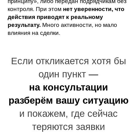
Кейсы
Telegram
Общий охват рекламных постов
— 127
200 просмотров;
312 переходов
на посадочную
страницу;