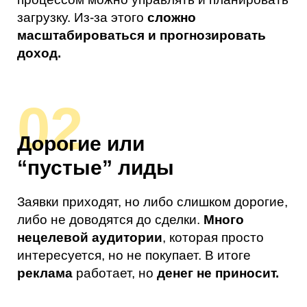
нецелевой аудитории
, которая просто
интересуется, но не покупает. В итоге
реклама
работает, но
денег не приносит.
03
Непонятно, где
продвигаться
Telegram, ВКонтакте, Яндекс, MAX —
площадок много, но
нет ясности, что даст
результат именно в вашей ситуации
.
Есть страх вложиться не туда и потерять
бюджет. В итоге время уходит на тесты без
системы.
04