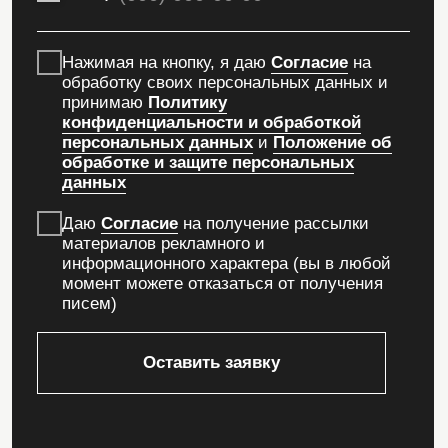
Рузана Никулина
Ведущий специалист отдела
рекламы и маркетинга
девелоперской компании ООО
«Алека Групп», г. Екатеринбург
Мы пришли к команде Е. Шишковой с четким
запросом: нам нужно полное ведение соц.
сетей, увеличение подписчиков, написание