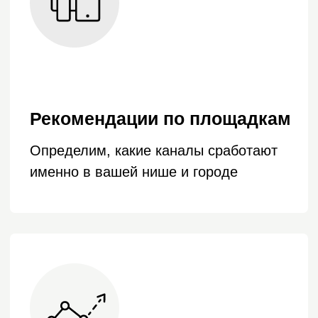
хотели завести свой телеграм-канал. Хотя
изначально нас и останавливала мысль, что
мы вряд ли соберем клиентов ввиду
специфики бизнеса (GRAVION – девелопер
элитной недвижимости), мы все же
решились попробовать.
Читать полностью
Telegram
Начнем?