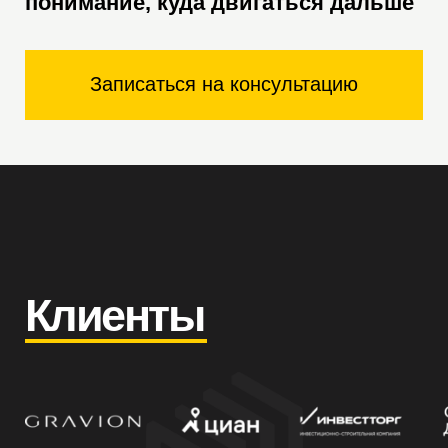
реакций и живых комментариев
Читать полностью
4 целевые заявки
на недвижимость в Турции
в 1
месяц работы
Подробнее