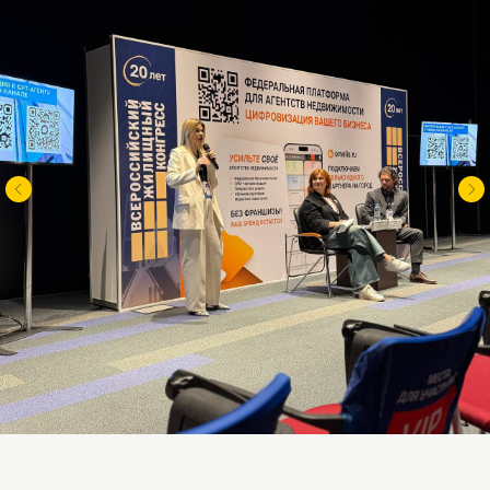
Telegram
Количество подписчиков:
481 шт
Количество лидов:
117 шт
Лиды
в работе агентства:
19 шт.