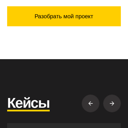
6 заполненных заявок.
Подробнее
Работаем в разных
форматах
—
под вашу задачу
Подбираем формат работы
в зависимости от цели, бюджета
и этапа проекта