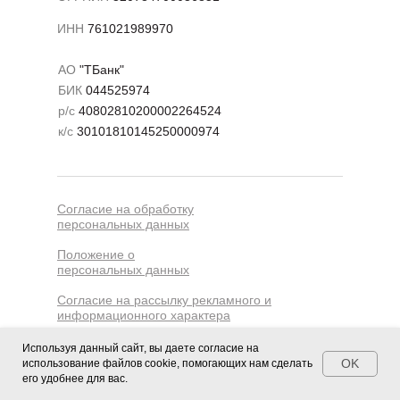
ИНН
761021989970
АО
"ТБанк"
БИК
044525974
р/с
40802810200002264524
Ольга Батурина
к/с
30101810145250000974
Эксперт по недвижимости из
Санкт-Петербурга
Пришла к Екатерине с нулевым каналом
Согласие на обработку
и с запросом на развитие, привлечение
персональных данных
аудитории и получение лидов. Мы выстроили
концепцию канала, определили свою ЦА
Положение о
и работа закипела.
персональных данных
Согласие на рассылку рекламного и
За два месяца работы количество
информационного характера
подписчиков выросло …
Политика в отношении обработки
Используя данный сайт, вы даете согласие на
персональных данных
OK
использование файлов cookie, помогающих нам сделать
его удобнее для вас.
Читать полностью