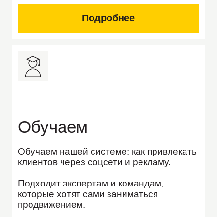
Агентство возглавляет
Екатерина Шишкова
маркетолог с опытом более 13 лет,
За 3 месяца
активной работы с
сертифицированный спикер Российской
короткими роликами аккаунт
Гильдии Риэлторов, спикер
застройщика в Instagram
вырос на
Международного Жилищного Конгресса
1000 подписчиков.
и региональных конференций
о недвижимости, автор обучающих
программ для ФосАгро, Норникель, а также
экспертов и компаний ниши недвижимости.