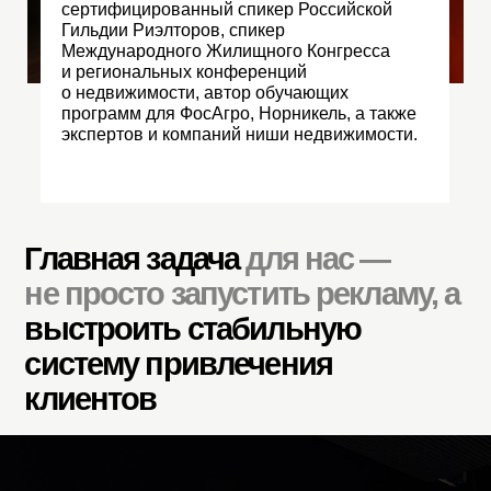
Лиды:
22;
Цена лида:
3 863 ₽;
Лучшие связки:
от 1 688 ₽;
1 сделка
Подробнее