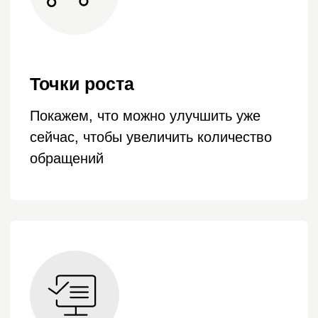
Оставьте, пожалуйста,
свой телефон.
Мы свяжемся с вами и назначим дату
29 455 просмотров
рекламных
консультации.
постов
203 перехода на сайт
9 лидов,
3 из которых сразу ушли
в работу менеджерам
+7
Подробнее
Нажимая на кнопку, я даю
Согласие
на
обработку своих персональных данных и
принимаю
Политику
конфиденциальности и обработкой
персональных данных
и
Положение об
обработке и защите персональных
данных
Даю
Согласие
на получение рассылки
материалов рекламного и
информационного характера (вы в любой