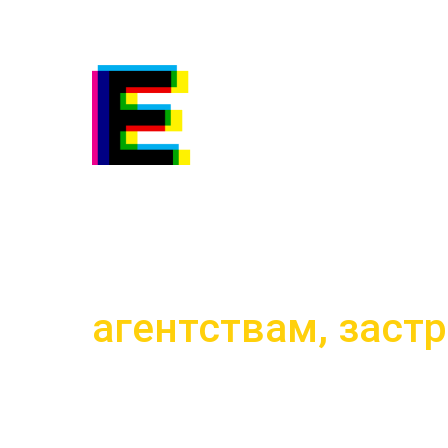
С нуля генерируе
агентствам, зас
уникальных клиен