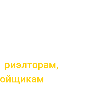
м
риэлторам,
тройщикам
горячих и
тов из Telegram